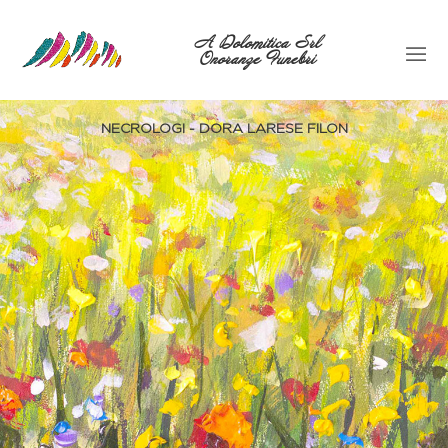
A Dolomitica Srl
Onoranze Funebri
NECROLOGI - DORA LARESE FILON