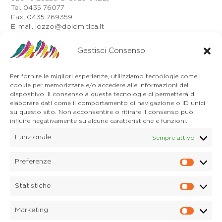
Tel. 0435 76077
Fax. 0435 769359
E-mail. lozzo@dolomitica.it
Auronzo di Cadore
Via Unione, 21/B
Gestisci Consenso
32041 Auronzo di Cadore (BL)
Tel. 0435 400668
Per fornire le migliori esperienze, utilizziamo tecnologie come i
E-mail. auronzo@dolomitica.it
cookie per memorizzare e/o accedere alle informazioni del
Cortina d'Ampezzo
dispositivo. Il consenso a queste tecnologie ci permetterà di
32043 Cortina d'Ampezzo (BL)
elaborare dati come il comportamento di navigazione o ID unici
Tel. 0436 4127
su questo sito. Non acconsentire o ritirare il consenso può
influire negativamente su alcune caratteristiche e funzioni.
E-mail. pieve@dolomitica.it
Funzionale
Sempre attivo
S. Stefano di Cadore
Piazza Roma 23
32045 S. Stefano di Cadore - Comelico (BL)
Preferenze
Prefere
Tel. 0435 420345
E-mail. santostefano@dolomitica.it
Statistiche
Statisti
Candide di Comelico Superiore
Via VI Novembre, 152
Marketing
32040 Candide di Comelico Superiore (BL)
Marketi
Tel. 0435 420345