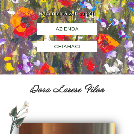
Reperibilità 24h su 24h
AZIENDA
CHIAMACI
Dora Larese Filon