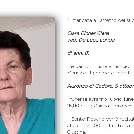
È mancata all’affetto dei suo
Clara Eicher Clere
ved. De Luca Londa
di anni 81
Ne danno il triste annuncio i 
Maurizio, il genero e i nipoti.
Auronzo di Cadore, 5 ottob
I funerali avranno luogo
lune
15,00
nella Chiesa Parrocchial
Il Santo Rosario verrà recit
alle ore 20,00 nella Chiesa P
Giustina.