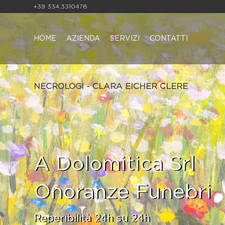
+39 334.3310478
HOME
AZIENDA
SERVIZI
CONTATTI
NECROLOGI - CLARA EICHER CLERE
A Dolomitica Srl
Onoranze Funebri
Reperibilità 24h su 24h