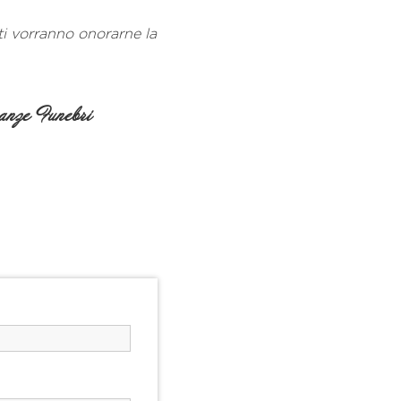
ti vorranno onorarne la
nze Funebri