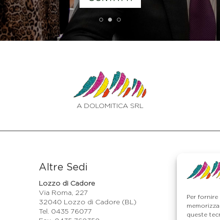
1
2
3
A DOLOMITICA SRL
Altre Sedi
Lozzo di Cadore
Via Roma, 227
Per fornire
32040 Lozzo di Cadore (BL)
memorizzar
Tel. 0435 76077
queste tec