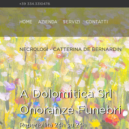
+39 334.3310478
HOME
AZIENDA
SERVIZI
CONTATTI
NECROLOGI - CATTERINA DE BERNARDIN
A Dolomitica Srl
Onoranze Funebri
Reperibilità 24h su 24h