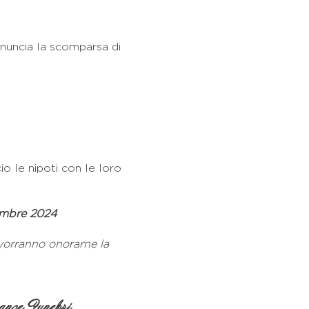
nuncia la scomparsa di
o le nipoti con le loro
embre 2024
 vorranno onorarne la
nze Funebri