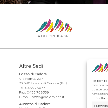
A DOLOMITICA SRL
Altre Sedi
Lozzo di Cadore
Via Roma, 227
Per fornire
32040 Lozzo di Cadore (BL)
memorizzar
Tel. 0435 76077
queste tec
Fax. 0435 769359
navigazione
E-mail. lozzo@dolomitica.it
può influir
Auronzo di Cadore
Funzion