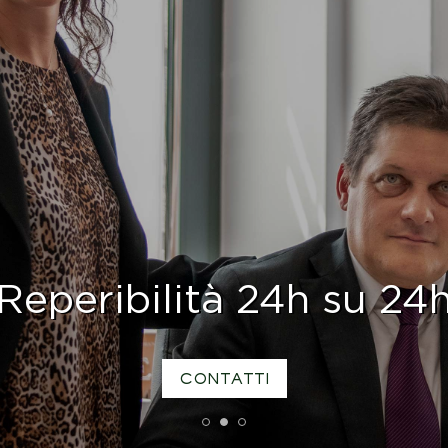
Reperibilità 24h su 24
CONTATTI
1
2
3