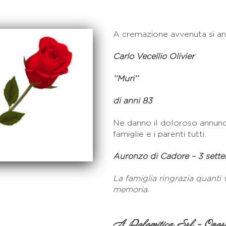
A cremazione avvenuta si an
Carlo Vecellio Olivier
‘‘Muri’’
di anni 83
Ne danno il doloroso annunci
famiglie e i parenti tutti.
Auronzo di Cadore – 3 sett
La famiglia ringrazia quanti
memoria.
A Dolomitica Srl - Onora