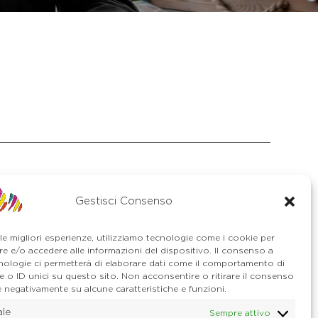
Gestisci Consenso
S. Stefano di Cadore
Piazza Roma 23
 le migliori esperienze, utilizziamo tecnologie come i cookie per
32045 S. Stefano di Cadore - Comelico
e e/o accedere alle informazioni del dispositivo. Il consenso a
(BL)
nologie ci permetterà di elaborare dati come il comportamento di
Tel. 0435 420345
 o ID unici su questo sito. Non acconsentire o ritirare il consenso
E-mail. santostefano@dolomitica.it
e negativamente su alcune caratteristiche e funzioni.
Candide di Comelico Superiore
ale
Sempre attivo
Via VI Novembre, 152