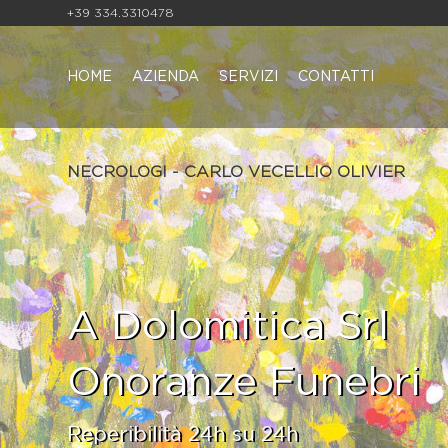
+39 334.3310478
HOME
AZIENDA
SERVIZI
CONTATTI
NECROLOGI - CARLO VECELLIO OLIVIER
A Dolomitica Srl
Onoranze Funebri
Reperibilità 24h su 24h