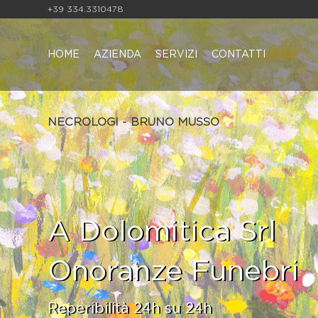
+39 334.3310478
HOME
AZIENDA
SERVIZI
CONTATTI
NECROLOGI - BRUNO MUSSO
A Dolomitica Srl
Onoranze Funebri
Reperibilità 24h su 24h