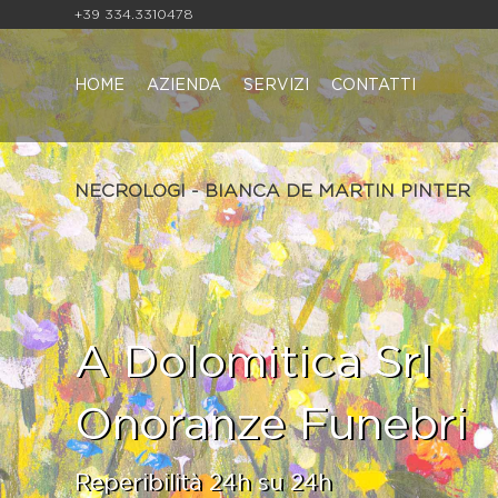
+39 334.3310478
HOME
AZIENDA
SERVIZI
CONTATTI
NECROLOGI - BIANCA DE MARTIN PINTER
A Dolomitica Srl
Onoranze Funebri
Reperibilità 24h su 24h