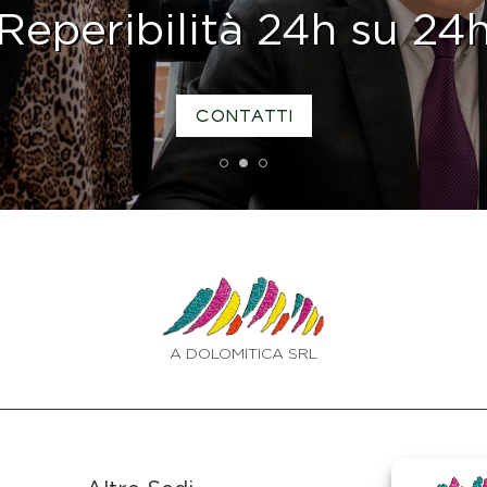
Reperibilità 24h su 24
CONTATTI
1
2
3
A DOLOMITICA SRL