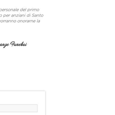
l personale del primo
o per anziani di Santo
vorranno onorarne la
nze Funebri