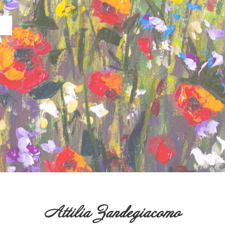
Attilia Zandegiacomo