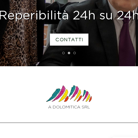
Reperibilità 24h su 24
CONTATTI
1
2
3
A DOLOMITICA SRL