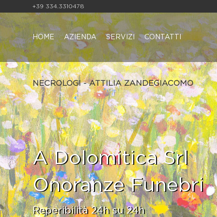
+39 334.3310478
HOME
AZIENDA
SERVIZI
CONTATTI
NECROLOGI - ATTILIA ZANDEGIACOMO
A Dolomitica Srl
Onoranze Funebri
Reperibilità 24h su 24h