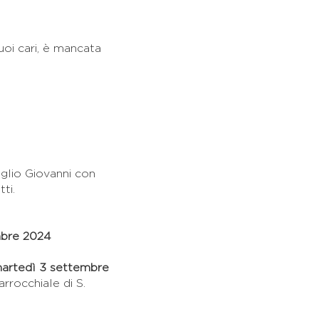
uoi cari, è mancata
figlio Giovanni con
ti.
mbre 2024
artedì 3 settembre
rrocchiale di S.