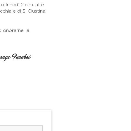
to lunedì 2 c.m. alle
chiale di S. Giustina.
o onorarne la
nze Funebri