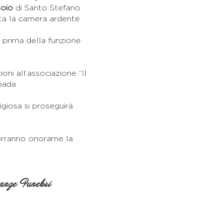
soio
di Santo Stefano
ita la camera ardente.
o prima della funzione
oni all’associazione “Il
pada.
igiosa si proseguirà
vorranno onorarne la
nze Funebri