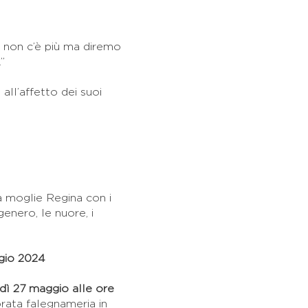
 non c’è più ma diremo
”
ll’affetto dei suoi
a moglie Regina con i
genero, le nuore, i
gio 2024
dì 27 maggio alle ore
rata falegnameria in