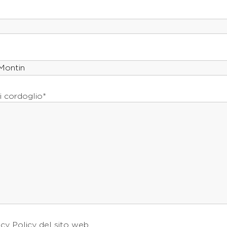
i cordoglio*
acy Policy
del sito web.