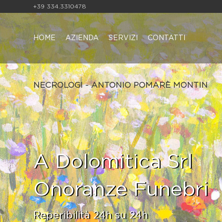
+39 334.3310478
HOME
AZIENDA
SERVIZI
CONTATTI
NECROLOGI - ANTONIO POMARÈ MONTIN
A Dolomitica Srl
Onoranze Funebri
Reperibilità 24h su 24h