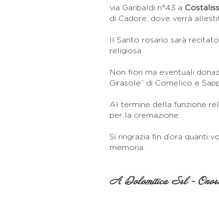
via Garibaldi n°43 a
Costalis
di Cadore, dove verrà allest
Il Santo rosario sarà recitat
religiosa.
Non fiori ma eventuali donazi
Girasole” di Comelico e Sap
Al termine della funzione rel
per la cremazione.
Si ringrazia fin d’ora quanti 
memoria.
A Dolomitica Srl - Onora