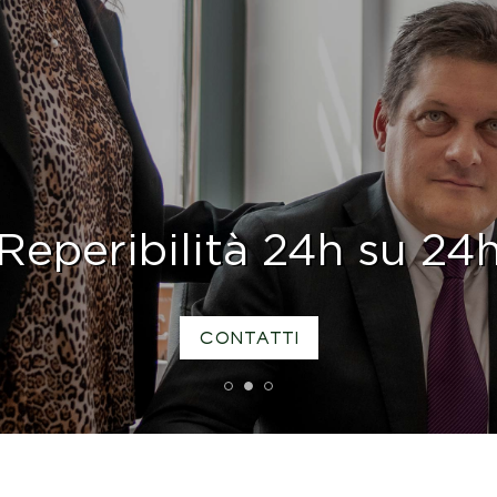
Reperibilità 24h su 24
CONTATTI
1
2
3