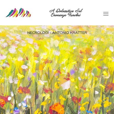
A Dolomitica Srl
Onoranze Funebri
NECROLOGI - ANTONIO KRATTER