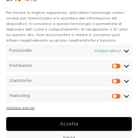
32041 Auronzo di Cadore (BL)
Tel. 0435 400668
Per fornire le migliori esperienze, utilizziamo tecnologie come i
E-mail. auronzo@dolomitica.it
cookie per memorizzare e/o accedere alle informazioni del
Cortina d'Ampezzo
dispositivo. Il consenso a queste tecnologie ci permetterà di
32043 Cortina d'Ampezzo (BL)
elaborare dati come il comportamento di navigazione o ID unici
Tel. 0436 4127
su questo sito. Non acconsentire o ritirare il consenso può
E-mail. pieve@dolomitica.it
influire negativamente su alcune caratteristiche e funzioni.
Funzionale
Sempre attivo
S. Stefano di Cadore
Piazza Roma 23
32045 S. Stefano di Cadore - Comelico (BL)
Preferenze
Prefere
Tel. 0435 420345
E-mail. santostefano@dolomitica.it
Statistiche
Statisti
Candide di Comelico Superiore
Via VI Novembre, 152
Marketing
32040 Candide di Comelico Superiore (BL)
Marketi
Tel. 0435 420345
Gestisci servizi
E-mail. candide@dolomitica.it
Laboratorio Marmi
Via Piave 122
Accetta
32040 Laboratorio Marmi a Lozzo di Cadore (BL)
Tel.
0435 76077
Nega