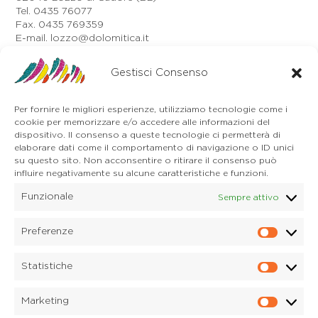
Tel. 0435 76077
Fax. 0435 769359
E-mail. lozzo@dolomitica.it
Auronzo di Cadore
Via Unione, 21/B
Gestisci Consenso
32041 Auronzo di Cadore (BL)
Tel. 0435 400668
Per fornire le migliori esperienze, utilizziamo tecnologie come i
E-mail. auronzo@dolomitica.it
cookie per memorizzare e/o accedere alle informazioni del
Cortina d'Ampezzo
dispositivo. Il consenso a queste tecnologie ci permetterà di
32043 Cortina d'Ampezzo (BL)
elaborare dati come il comportamento di navigazione o ID unici
Tel. 0436 4127
su questo sito. Non acconsentire o ritirare il consenso può
E-mail. pieve@dolomitica.it
influire negativamente su alcune caratteristiche e funzioni.
Funzionale
Sempre attivo
S. Stefano di Cadore
Piazza Roma 23
32045 S. Stefano di Cadore - Comelico (BL)
Preferenze
Prefere
Tel. 0435 420345
E-mail. santostefano@dolomitica.it
Statistiche
Statisti
Candide di Comelico Superiore
Via VI Novembre, 152
Marketing
32040 Candide di Comelico Superiore (BL)
Marketi
Tel. 0435 420345