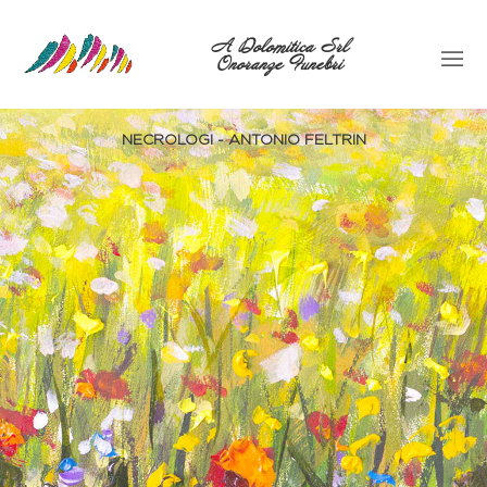
A Dolomitica Srl
Onoranze Funebri
NECROLOGI - ANTONIO FELTRIN