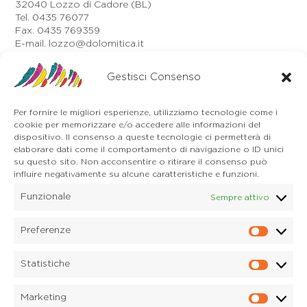
32040 Lozzo di Cadore (BL)
Tel. 0435 76077
Fax. 0435 769359
E-mail. lozzo@dolomitica.it
Auronzo di Cadore
Via Unione, 21/B
Gestisci Consenso
32041 Auronzo di Cadore (BL)
Tel. 0435 400668
Per fornire le migliori esperienze, utilizziamo tecnologie come i
E-mail. auronzo@dolomitica.it
cookie per memorizzare e/o accedere alle informazioni del
Cortina d'Ampezzo
dispositivo. Il consenso a queste tecnologie ci permetterà di
32043 Cortina d'Ampezzo (BL)
elaborare dati come il comportamento di navigazione o ID unici
Tel. 0436 4127
su questo sito. Non acconsentire o ritirare il consenso può
E-mail. pieve@dolomitica.it
influire negativamente su alcune caratteristiche e funzioni.
Funzionale
Sempre attivo
S. Stefano di Cadore
Piazza Roma 23
32045 S. Stefano di Cadore - Comelico (BL)
Preferenze
Prefere
Tel. 0435 420345
E-mail. santostefano@dolomitica.it
Statistiche
Statisti
Candide di Comelico Superiore
Via VI Novembre, 152
Marketing
32040 Candide di Comelico Superiore (BL)
Marketi