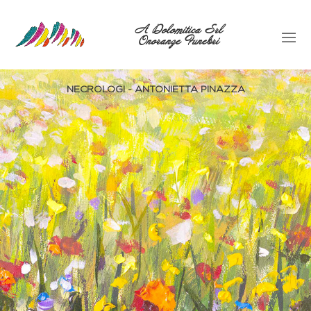
A Dolomitica Srl
Onoranze Funebri
NECROLOGI - ANTONIETTA PINAZZA