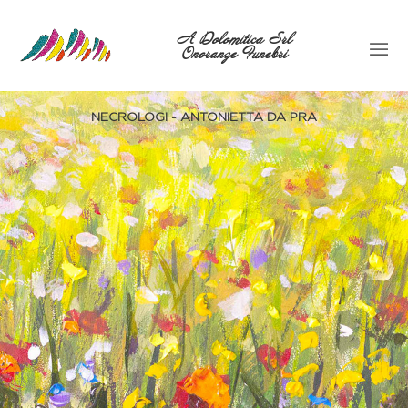
A Dolomitica Srl
Onoranze Funebri
NECROLOGI - ANTONIETTA DA PRA