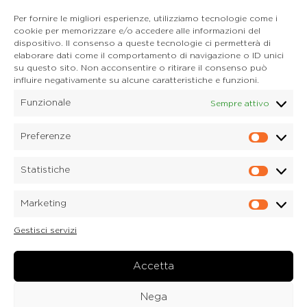
Tel. 0435 400668
Per fornire le migliori esperienze, utilizziamo tecnologie come i
E-mail. auronzo@dolomitica.it
cookie per memorizzare e/o accedere alle informazioni del
Cortina d'Ampezzo
dispositivo. Il consenso a queste tecnologie ci permetterà di
32043 Cortina d'Ampezzo (BL)
elaborare dati come il comportamento di navigazione o ID unici
Tel. 0436 4127
su questo sito. Non acconsentire o ritirare il consenso può
influire negativamente su alcune caratteristiche e funzioni.
E-mail. pieve@dolomitica.it
Funzionale
Sempre attivo
S. Stefano di Cadore
Piazza Roma 23
32045 S. Stefano di Cadore - Comelico (BL)
Preferenze
Prefere
Tel. 0435 420345
E-mail. santostefano@dolomitica.it
Statistiche
Statisti
Candide di Comelico Superiore
Via VI Novembre, 152
Marketing
32040 Candide di Comelico Superiore (BL)
Marketi
Tel. 0435 420345
Gestisci servizi
E-mail. candide@dolomitica.it
Laboratorio Marmi
Via Piave 122
Accetta
32040 Laboratorio Marmi a Lozzo di Cadore (BL)
Tel.
0435 76077
Nega
E-mail. marmi@dolomitica.it