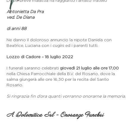
Dopo breve malattia ha raggiunto l’amato fratello
Antonietta Da Pra
ved. De Diana
di anni 88
Ne danno il doloroso annuncio la nipote Daniela con
Beatrice, Luciana con i cugini ed i parenti tutti.
Lozzo di Cadore – 18 luglio 2022
I funerali saranno celebrati
giovedì 21 luglio alle ore 17,00
nella Chiesa Parrocchiale della B.V. del Rosario, dove la
salma giungerà alle ore 16,30 per la recita del Santo
Rosario.
Si ringrazia fin d’ora quanti vorranno onorarne la memoria.
A Dolomitica Srl - Onoranze Funebri