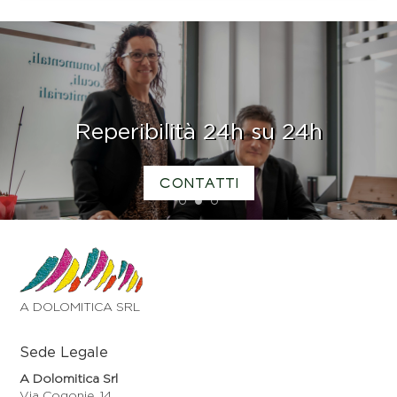
Reperibilità 24h su 24h
CONTATTI
1
2
3
A DOLOMITICA SRL
Sede Legale
A Dolomitica Srl
Via Cogonie, 14