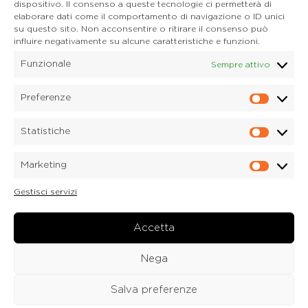
Cortina d'Ampezzo
dispositivo. Il consenso a queste tecnologie ci permetterà di
32043 Cortina d'Ampezzo (BL)
elaborare dati come il comportamento di navigazione o ID unici
Tel. 0436 4127
su questo sito. Non acconsentire o ritirare il consenso può
influire negativamente su alcune caratteristiche e funzioni.
E-mail. pieve@dolomitica.it
Funzionale
Sempre attivo
S. Stefano di Cadore
Piazza Roma 23
32045 S. Stefano di Cadore - Comelico (BL)
Preferenze
Prefere
Tel. 0435 420345
E-mail. santostefano@dolomitica.it
Statistiche
Statisti
Candide di Comelico Superiore
Via VI Novembre, 152
Marketing
32040 Candide di Comelico Superiore (BL)
Marketi
Tel. 0435 420345
Gestisci servizi
E-mail. candide@dolomitica.it
Laboratorio Marmi
Via Piave 122
Accetta
32040 Laboratorio Marmi a Lozzo di Cadore (BL)
Tel.
0435 76077
Nega
E-mail. marmi@dolomitica.it
Salva preferenze