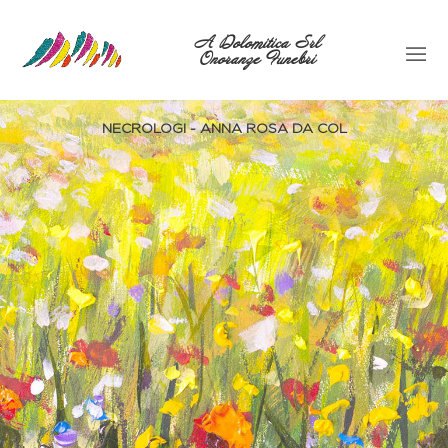
A Dolomitica Srl
Onoranze Funebri
NECROLOGI - ANNA ROSA DA COL