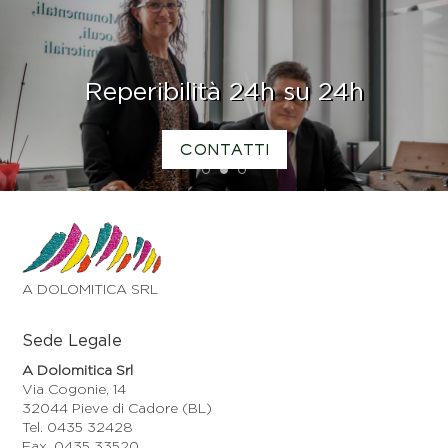
Reperibilità 24h su 24h
CONTATTI
1
2
3
A DOLOMITICA SRL
Sede Legale
A Dolomitica Srl
Via Cogonie, 14
32044 Pieve di Cadore (BL)
Tel. 0435 32428
Fax. 0435 33520