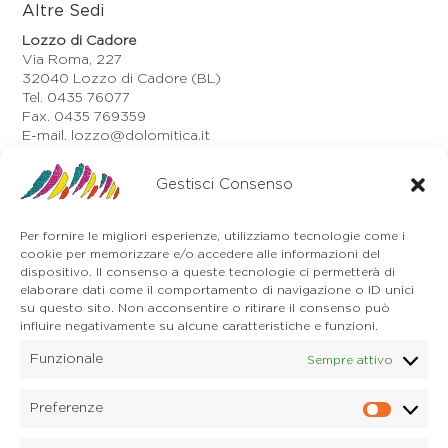
Altre Sedi
Lozzo di Cadore
Via Roma, 227
32040 Lozzo di Cadore (BL)
Tel. 0435 76077
Fax. 0435 769359
E-mail. lozzo@dolomitica.it
Auronzo di Cadore
Gestisci Consenso
Via Unione, 21/B
32041 Auronzo di Cadore (BL)
Tel. 0435 400668
Per fornire le migliori esperienze, utilizziamo tecnologie come i
E-mail. auronzo@dolomitica.it
cookie per memorizzare e/o accedere alle informazioni del
Cortina d'Ampezzo
dispositivo. Il consenso a queste tecnologie ci permetterà di
32043 Cortina d'Ampezzo (BL)
elaborare dati come il comportamento di navigazione o ID unici
Tel. 0436 4127
su questo sito. Non acconsentire o ritirare il consenso può
influire negativamente su alcune caratteristiche e funzioni.
E-mail. pieve@dolomitica.it
Funzionale
Sempre attivo
S. Stefano di Cadore
Piazza Roma 23
32045 S. Stefano di Cadore - Comelico (BL)
Preferenze
Prefere
Tel. 0435 420345
E-mail. santostefano@dolomitica.it