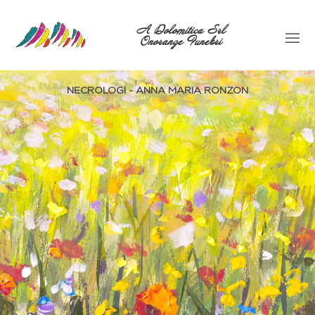
A Dolomitica Srl
Onoranze Funebri
NECROLOGI - ANNA MARIA RONZON