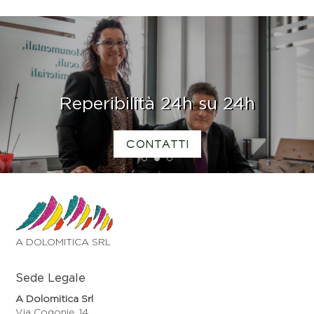
Reperibilità 24h su 24h
CONTATTI
1
2
3
A DOLOMITICA SRL
Sede Legale
A Dolomitica Srl
Via Cogonie, 14