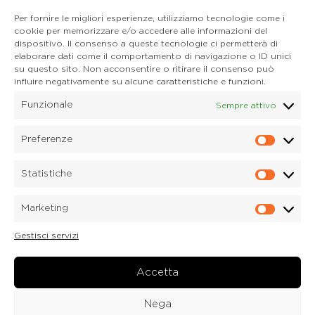
Tel. 0435 400668
Per fornire le migliori esperienze, utilizziamo tecnologie come i
E-mail. auronzo@dolomitica.it
cookie per memorizzare e/o accedere alle informazioni del
Cortina d'Ampezzo
dispositivo. Il consenso a queste tecnologie ci permetterà di
32043 Cortina d'Ampezzo (BL)
elaborare dati come il comportamento di navigazione o ID unici
Tel. 0436 4127
su questo sito. Non acconsentire o ritirare il consenso può
influire negativamente su alcune caratteristiche e funzioni.
E-mail. pieve@dolomitica.it
Funzionale
Sempre attivo
S. Stefano di Cadore
Piazza Roma 23
32045 S. Stefano di Cadore - Comelico (BL)
Preferenze
Prefere
Tel. 0435 420345
E-mail. santostefano@dolomitica.it
Statistiche
Statisti
Candide di Comelico Superiore
Via VI Novembre, 152
Marketing
32040 Candide di Comelico Superiore (BL)
Marketi
Tel. 0435 420345
Gestisci servizi
E-mail. candide@dolomitica.it
Laboratorio Marmi
Via Piave 122
Accetta
32040 Laboratorio Marmi a Lozzo di Cadore (BL)
Tel.
0435 76077
Nega
E-mail. marmi@dolomitica.it