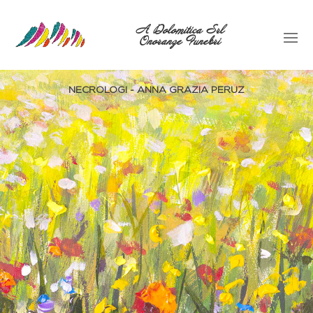
A Dolomitica Srl
Onoranze Funebri
NECROLOGI - ANNA GRAZIA PERUZ