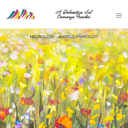
A Dolomitica Srl
Onoranze Funebri
NECROLOGI - ANGELO MAROLDO