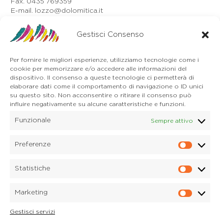
Fax. 0435 769359
E-mail. lozzo@dolomitica.it
Auronzo di Cadore
Gestisci Consenso
Via Unione, 21/B
32041 Auronzo di Cadore (BL)
Tel. 0435 400668
Per fornire le migliori esperienze, utilizziamo tecnologie come i
E-mail. auronzo@dolomitica.it
cookie per memorizzare e/o accedere alle informazioni del
Cortina d'Ampezzo
dispositivo. Il consenso a queste tecnologie ci permetterà di
32043 Cortina d'Ampezzo (BL)
elaborare dati come il comportamento di navigazione o ID unici
Tel. 0436 4127
su questo sito. Non acconsentire o ritirare il consenso può
influire negativamente su alcune caratteristiche e funzioni.
E-mail. pieve@dolomitica.it
Funzionale
Sempre attivo
S. Stefano di Cadore
Piazza Roma 23
32045 S. Stefano di Cadore - Comelico (BL)
Preferenze
Prefere
Tel. 0435 420345
E-mail. santostefano@dolomitica.it
Statistiche
Statisti
Candide di Comelico Superiore
Via VI Novembre, 152
Marketing
32040 Candide di Comelico Superiore (BL)
Marketi
Tel. 0435 420345
Gestisci servizi
E-mail. candide@dolomitica.it