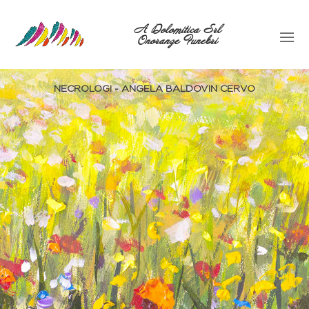
A Dolomitica Srl
Onoranze Funebri
NECROLOGI - ANGELA BALDOVIN CERVO