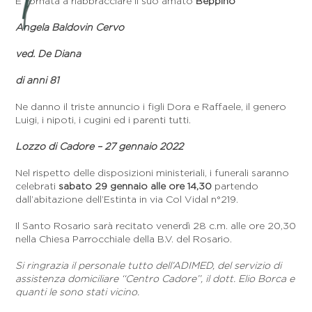
È tornata a riabbracciare il suo amato
Beppino
Angela Baldovin Cervo
ved. De Diana
di anni 81
Ne danno il triste annuncio i figli Dora e Raffaele, il genero
Luigi, i nipoti, i cugini ed i parenti tutti.
Lozzo di Cadore – 27 gennaio 2022
Nel rispetto delle disposizioni ministeriali, i funerali saranno
celebrati
sabato 29 gennaio alle ore 14,30
partendo
dall’abitazione dell’Estinta in via Col Vidal n°219.
Il Santo Rosario sarà recitato venerdì 28 c.m. alle ore 20,30
nella Chiesa Parrocchiale della B.V. del Rosario.
Si ringrazia il personale tutto dell’ADIMED, del servizio di
assistenza domiciliare ‘‘Centro Cadore’’, il dott. Elio Borca e
quanti le sono stati vicino.