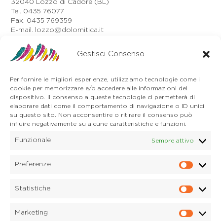
32040 Lozzo di Cadore (BL)
Tel. 0435 76077
Fax. 0435 769359
E-mail. lozzo@dolomitica.it
Auronzo di Cadore
Via Unione, 21/B
Gestisci Consenso
32041 Auronzo di Cadore (BL)
Tel. 0435 400668
Per fornire le migliori esperienze, utilizziamo tecnologie come i
E-mail. auronzo@dolomitica.it
cookie per memorizzare e/o accedere alle informazioni del
Cortina d'Ampezzo
dispositivo. Il consenso a queste tecnologie ci permetterà di
32043 Cortina d'Ampezzo (BL)
elaborare dati come il comportamento di navigazione o ID unici
Tel. 0436 4127
su questo sito. Non acconsentire o ritirare il consenso può
influire negativamente su alcune caratteristiche e funzioni.
E-mail. pieve@dolomitica.it
Funzionale
Sempre attivo
S. Stefano di Cadore
Piazza Roma 23
32045 S. Stefano di Cadore - Comelico (BL)
Preferenze
Prefere
Tel. 0435 420345
E-mail. santostefano@dolomitica.it
Statistiche
Statisti
Candide di Comelico Superiore
Via VI Novembre, 152
Marketing
32040 Candide di Comelico Superiore (BL)
Marketi