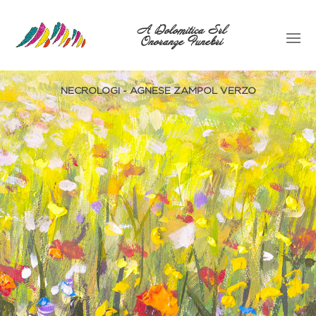
A Dolomitica Srl
Onoranze Funebri
NECROLOGI - AGNESE ZAMPOL VERZO