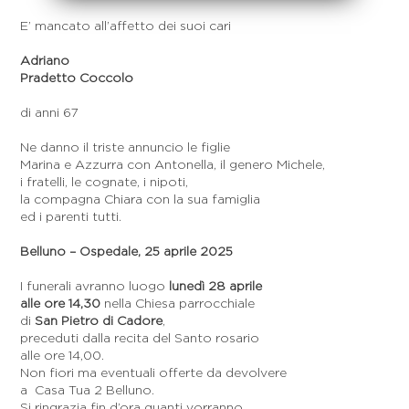
E’ mancato all’affetto dei suoi cari
Adriano
Pradetto Coccolo
di anni 67
Ne danno il triste annuncio le figlie
Marina e Azzurra con Antonella, il genero Michele,
i fratelli, le cognate, i nipoti,
la compagna Chiara con la sua famiglia
ed i parenti tutti.
Belluno – Ospedale, 25 aprile 2025
I funerali avranno luogo
lunedì 28 aprile
alle ore 14,30
nella Chiesa parrocchiale
di
San Pietro di Cadore
,
preceduti dalla recita del Santo rosario
alle ore 14,00.
Non fiori ma eventuali offerte da devolvere
a Casa Tua 2 Belluno.
Si ringrazia fin d’ora quanti vorranno