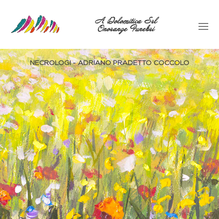
A Dolomitica Srl
Onoranze Funebri
NECROLOGI - ADRIANO PRADETTO COCCOLO