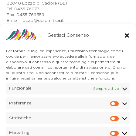
32040 Lozzo di Cadore (BL)
Tel. 0435 76077
Fax. 0435 769359
E-mail. lozzo@dolomitica.it
Auronzo di Cadore
Via Unione, 21/B
Gestisci Consenso
32041 Auronzo di Cadore (BL)
Tel. 0435 400668
Per fornire le migliori esperienze, utilizziamo tecnologie come i
E-mail. auronzo@dolomitica.it
cookie per memorizzare e/o accedere alle informazioni del
Cortina d'Ampezzo
dispositivo. Il consenso a queste tecnologie ci permetterà di
32043 Cortina d'Ampezzo (BL)
elaborare dati come il comportamento di navigazione o ID unici
Tel. 0436 4127
su questo sito. Non acconsentire o ritirare il consenso può
E-mail. pieve@dolomitica.it
influire negativamente su alcune caratteristiche e funzioni.
Funzionale
Sempre attivo
S. Stefano di Cadore
Piazza Roma 23
32045 S. Stefano di Cadore - Comelico (BL)
Preferenze
Prefere
Tel. 0435 420345
E-mail. santostefano@dolomitica.it
Statistiche
Statisti
Candide di Comelico Superiore
Via VI Novembre, 152
Marketing
32040 Candide di Comelico Superiore (BL)
Marketi