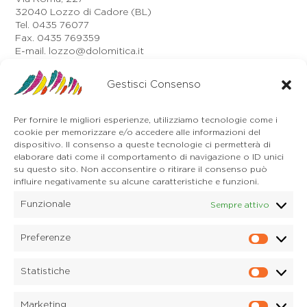
32040 Lozzo di Cadore (BL)
Tel. 0435 76077
Fax. 0435 769359
E-mail. lozzo@dolomitica.it
Auronzo di Cadore
Via Unione, 21/B
Gestisci Consenso
32041 Auronzo di Cadore (BL)
Tel. 0435 400668
Per fornire le migliori esperienze, utilizziamo tecnologie come i
E-mail. auronzo@dolomitica.it
cookie per memorizzare e/o accedere alle informazioni del
Cortina d'Ampezzo
dispositivo. Il consenso a queste tecnologie ci permetterà di
32043 Cortina d'Ampezzo (BL)
elaborare dati come il comportamento di navigazione o ID unici
Tel. 0436 4127
su questo sito. Non acconsentire o ritirare il consenso può
influire negativamente su alcune caratteristiche e funzioni.
E-mail. pieve@dolomitica.it
Funzionale
Sempre attivo
S. Stefano di Cadore
Piazza Roma 23
32045 S. Stefano di Cadore - Comelico (BL)
Preferenze
Prefere
Tel. 0435 420345
E-mail. santostefano@dolomitica.it
Statistiche
Statisti
Candide di Comelico Superiore
Via VI Novembre, 152
Marketing