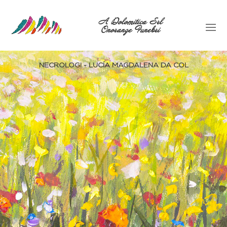
A Dolomitica Srl
Onoranze Funebri
NECROLOGI - LUCÍA MAGDALENA DA COL